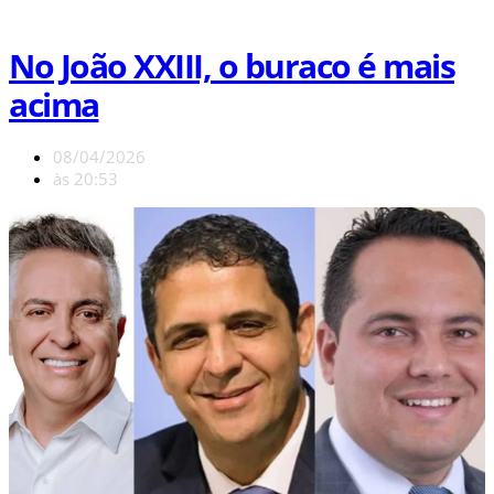
No João XXIII, o buraco é mais
acima
08/04/2026
às
20:53