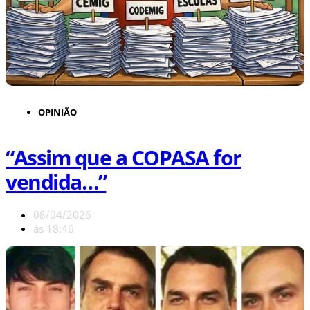
OPINIÃO
“Assim que a COPASA for
vendida…”
08/04/2026
às
18:46