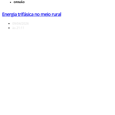
OPINIÃO
Energia trifásica no meio rural
09/04/2026
às
21:11