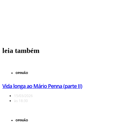
leia também
OPINIÃO
Vida longa ao Mário Penna (parte II)
15/03/2026
às
18:30
OPINIÃO