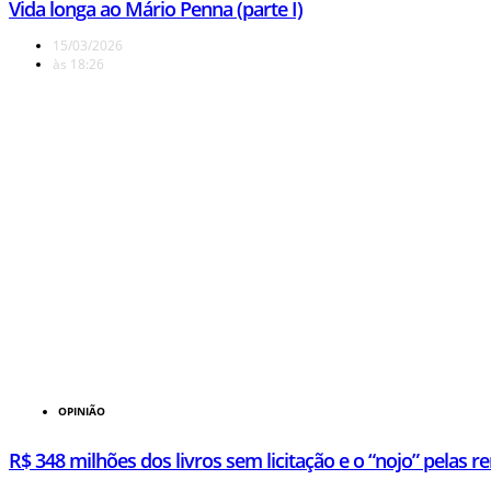
Vida longa ao Mário Penna (parte I)
15/03/2026
às
18:26
OPINIÃO
R$ 348 milhões dos livros sem licitação e o “nojo” pelas re