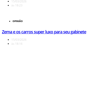
15/03/2026
às
18:23
OPINIÃO
Zema e os carros super luxo para seu gabinete
15/03/2026
às
18:16