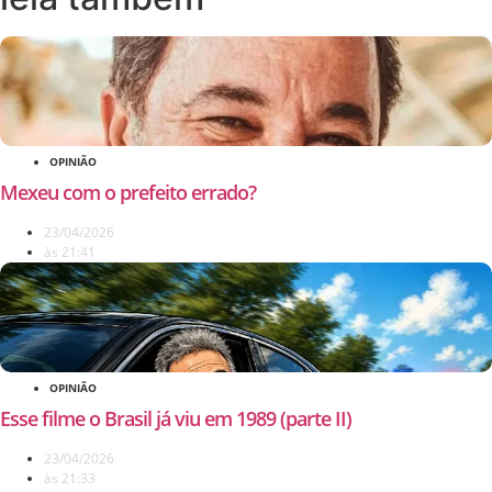
OPINIÃO
Mexeu com o prefeito errado?
23/04/2026
às
21:41
OPINIÃO
Esse filme o Brasil já viu em 1989 (parte II)
23/04/2026
às
21:33