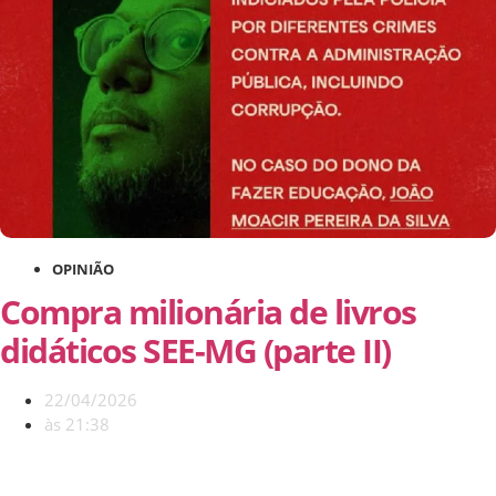
OPINIÃO
Compra milionária de livros
didáticos SEE-MG (parte II)
22/04/2026
às
21:38