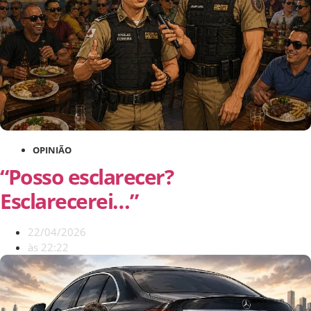
OPINIÃO
“Posso esclarecer?
Esclarecerei…”
22/04/2026
às
22:22