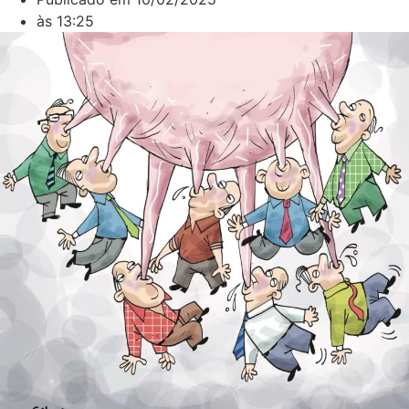
às
13:25