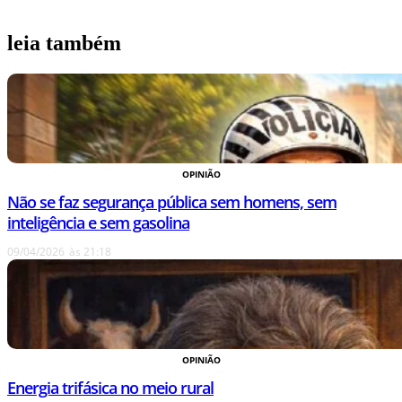
leia também
OPINIÃO
Não se faz segurança pública sem homens, sem
inteligência e sem gasolina
09/04/2026
às
21:18
OPINIÃO
Energia trifásica no meio rural