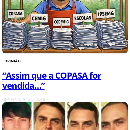
OPINIÃO
“Assim que a COPASA for
vendida…”
08/04/2026
às
18:46