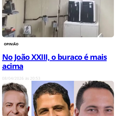
OPINIÃO
No João XXIII, o buraco é mais
acima
08/04/2026
às
20:53