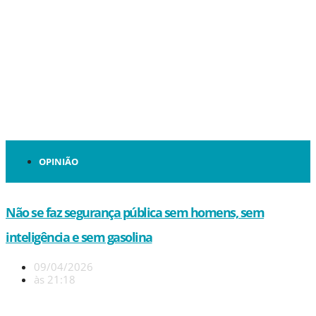
OPINIÃO
Não se faz segurança pública sem homens, sem
inteligência e sem gasolina
09/04/2026
às
21:18