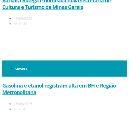
Bárbara Botega é nomeada nova secretária de
Cultura e Turismo de Minas Gerais
15/09/2025
às
13:49
CIDADES
Gasolina e etanol registram alta em BH e Região
Metropolitana
15/09/2025
às
13:45