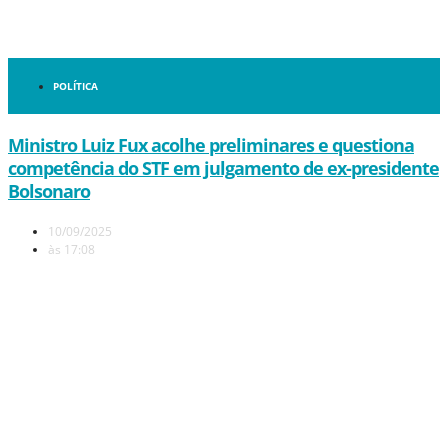
POLÍTICA
Ministro Luiz Fux acolhe preliminares e questiona
competência do STF em julgamento de ex-presidente
Bolsonaro
10/09/2025
às
17:08