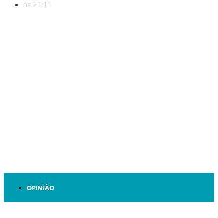
às
21:11
OPINIÃO