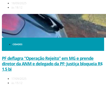
18/09/2025
às
18:12
CIDADES
PF deflagra “Operação Rejeito” em MG e prende
diretor da ANM e delegado da PF; Justiça bloqueia R$
1,5 bi
17/09/2025
às
15:12