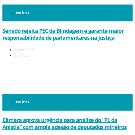
POLÍTICA
Senado rejeita PEC da Blindagem e garante maior
responsabilidade de parlamentares na Justiça
24/09/2025
às
14:50
POLÍTICA
Câmara aprova urgência para análise do “PL da
Anistia” com ampla adesão de deputados mineiros